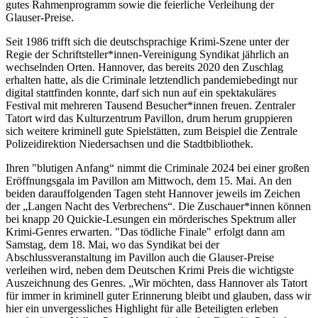
gutes Rahmenprogramm sowie die feierliche Verleihung der
Glauser-Preise.
Seit 1986 trifft sich die deutschsprachige Krimi-Szene unter der
Regie der Schriftsteller*innen-Vereinigung Syndikat jährlich an
wechselnden Orten. Hannover, das bereits 2020 den Zuschlag
erhalten hatte, als die Criminale letztendlich pandemiebedingt nur
digital stattfinden konnte, darf sich nun auf ein spektakuläres
Festival mit mehreren Tausend Besucher*innen freuen. Zentraler
Tatort wird das Kulturzentrum Pavillon, drum herum gruppieren
sich weitere kriminell gute Spielstätten, zum Beispiel die Zentrale
Polizeidirektion Niedersachsen und die Stadtbibliothek.
Ihren "blutigen Anfang“ nimmt die Criminale 2024 bei einer großen
Eröffnungsgala im Pavillon am Mittwoch, dem 15. Mai. An den
beiden darauffolgenden Tagen steht Hannover jeweils im Zeichen
der „Langen Nacht des Verbrechens“. Die Zuschauer*innen können
bei knapp 20 Quickie-Lesungen ein mörderisches Spektrum aller
Krimi-Genres erwarten. "Das tödliche Finale" erfolgt dann am
Samstag, dem 18. Mai, wo das Syndikat bei der
Abschlussveranstaltung im Pavillon auch die Glauser-Preise
verleihen wird, neben dem Deutschen Krimi Preis die wichtigste
Auszeichnung des Genres. „Wir möchten, dass Hannover als Tatort
für immer in kriminell guter Erinnerung bleibt und glauben, dass wir
hier ein unvergessliches Highlight für alle Beteiligten erleben